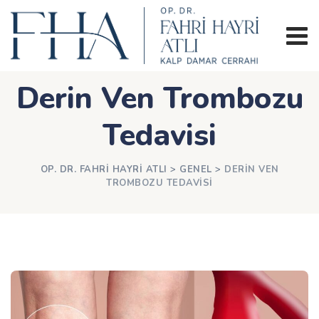
İçeriğe
geç
Derin Ven Trombozu
Tedavisi
OP. DR. FAHRI HAYRI ATLI
>
GENEL
>
DERIN VEN
TROMBOZU TEDAVISI