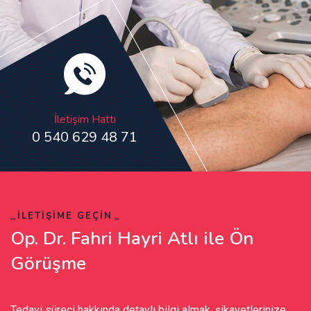
İletişim Hattı
0 540 629 48 71
İLETİŞİME GEÇİN
Op. Dr. Fahri Hayri Atlı ile Ön
Görüşme
Tedavi süreci hakkında detaylı bilgi almak, şikayetlerinize